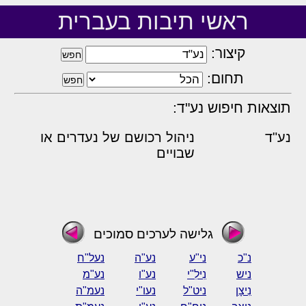
ראשי תיבות בעברית
קיצור:
תחום:
תוצאות חיפוש נע"ד:
נע"ד
ניהול רכושם של נעדרים או
שבויים
גלישה לערכים סמוכים
נ"כ
ני"ע
נע"ה
נעל"ח
ניש
נִילִ"י
נע"ו
נע"מ
נִיצָן
ניט"ל
נעו"י
נעמ"ה