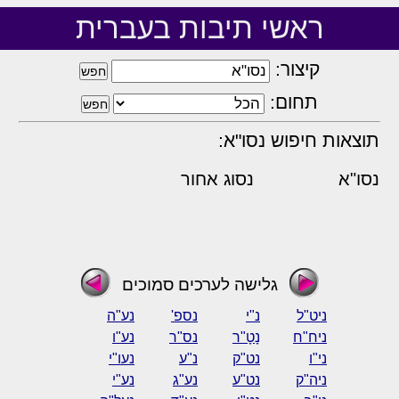
ראשי תיבות בעברית
קיצור:
תחום:
תוצאות חיפוש נסו"א:
נסו"א
נסוג אחור
גלישה לערכים סמוכים
ניט"ל
נ"י
נספ'
נע"ה
ניח"ח
נָטָ"ר
נס"ר
נע"ו
ני"ו
נט"ק
נ"ע
נעו"י
ניה"ק
נט"ע
נע"ג
נע"י