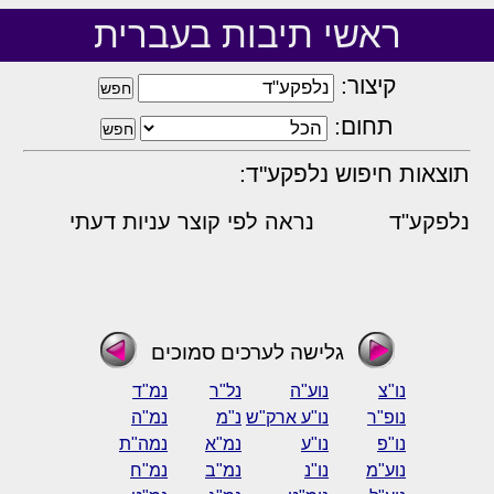
ראשי תיבות בעברית
קיצור:
תחום:
תוצאות חיפוש נלפקע"ד:
נלפקע"ד
נראה לפי קוצר עניות דעתי
גלישה לערכים סמוכים
נו"צ
נוע"ה
נל"ר
נמ"ד
נופ"ר
נו"ע ארק"ש
נ"מ
נמ"ה
נו"פ
נו"ע
נמ"א
נמה"ת
נוע"מ
נו"נ
נמ"ב
נמ"ח