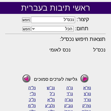
ראשי תיבות בעברית
קיצור:
תחום:
תוצאות חיפוש נכס"ל:
נכס"ל
נכס לאומי
גלישה לערכים סמוכים
נוז"א
נו"ה
נכ"ש
נל"ה
נוו"צ
נו"ד
נ"ל
נל"י
נוו"ד
נוג"ה
נל"א
נל"כ
נוה"ק
נוב"ק
נלב"ע
נל"מ