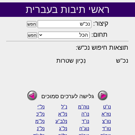
ראשי תיבות בעברית
קיצור:
תחום:
תוצאות חיפוש נכ"ש:
נכ"ש
נִכְיון שטרות
גלישה לערכים סמוכים
נו"ט
נוה"מ
נ"ל
נל"י
נוז"א
נו"ה
נל"א
נל"כ
נוו"צ
נו"ד
נלב"ע
נל"מ
נוו"ד
נוג"ה
נל"ג
נל"נ