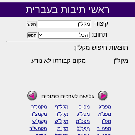
ראשי תיבות בעברית
קיצור:
תחום:
תוצאות חיפוש מקל"ן:
מקל"ן
מקום קבורתו לא נודע
גלישה לערכים סמוכים
מפנ"ג
מַפַּ"ם
מקל"ף
מקמנ"ר
מפנ"א
מַפְלָ"ג
מַקְלָ"ר
מקמצ"ר
מפ"ן
מפכ"מ
מקל"ש
מַקְמָ"שׁ
מפמ"ר
מָפְכָּ"ל
מק"מ
מקמש"ר