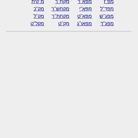
מפ"ז
מפא"ר
מְקָחָ"ר
מ"קית
מַפְדַּ"ל
מַפָּא"י
מקחש"ר
מק"כ
מפג"ש
מפא"ט
מקחת"ר
מק"ל
מפג"ד
מפאו"ג
מָקָ"ט
מקל"ט