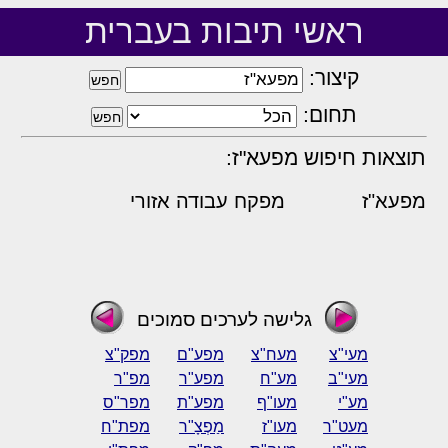
ראשי תיבות בעברית
קיצור:
תחום:
תוצאות חיפוש מפעא"ז:
מפעא"ז
מפקח עבודה אזורי
גלישה לערכים סמוכים
מעי"צ
מעח"צ
מפע"ם
מפק"צ
מעי"ב
מע"ח
מפע"ר
מפ"ר
מע"י
מעו"ף
מפע"ת
מפר"ס
מעט"ר
מעו"ז
מַפְצָ"ר
מפת"ח