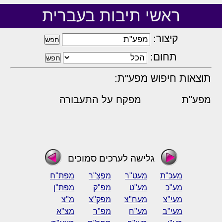
ראשי תיבות בעברית
קיצור:
תחום:
תוצאות חיפוש מפע"ת:
מפע"ת
מפקח על התעבורה
גלישה לערכים סמוכים
מעכ"ת
מעט"ר
מַפְצָ"ר
מפת"ח
מע"כ
מע"ט
מפ"ק
מפת"ן
מעי"צ
מעח"צ
מפק"צ
מ"צ
מעי"ב
מע"ח
מפ"ר
מצ"א