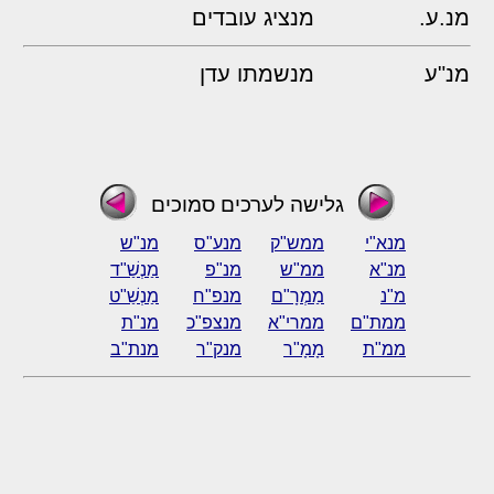
מנ.ע.
מנציג עובדים
מנ"ע
מנשמתו עדן
גלישה לערכים סמוכים
מנא"י
ממש"ק
מנע"ס
מנ"ש
מנ"א
ממ"ש
מנ"פ
מַנְשַׁ"ד
מ"נ
מַמְרָ"ם
מנפ"ח
מַנְשַׁ"ט
ממת"ם
ממרי"א
מנצפ"כ
מנ"ת
ממ"ת
מָמָ"ר
מנק"ר
מנת"ב