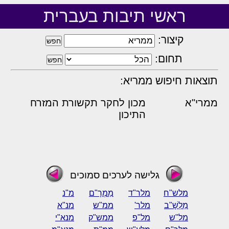
ראשי תיבות בעברית
קיצור:
תחום:
תוצאות חיפוש ממריא:
ממרי"א
מכון לחקר תקשורת המזרח
התיכון
גלישה לערכים סמוכים
מלש"ח
מלר"ד
מַמְרָ"ם
מ"נ
מַלְשָׁ"ב
מלר'
ממ"ש
מנ"א
מל"ש
מל"פ
ממש"ק
מנא"י