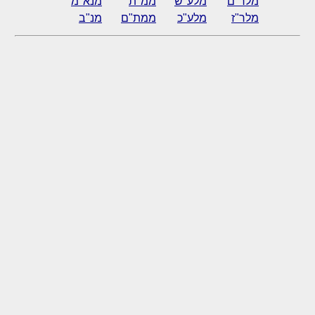
מלר"ם
מלע"ש
ממ"ת
מנא"מ
מלר"ז
מלע"כ
ממת"ם
מנ"ב