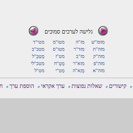
גלישה לערכים סמוכים
מזומ"ש
מז"ה
מטו"מ
מטי"ד
מזה"ת
מזד"ר
מטו"ס
מטכ"ב
מזה"ק
מז"ב
מט"ז
מַטְכָּ"ל
מזה"פ
מזא"ר
מָטָ"ח
מטכ"לי
מזה"א
מָזֵא"ה
מַטִ"י
מט"ל
קישורים
שאלות נפוצות
ערך אקראי
הוספת ערך
חפ