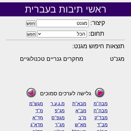
ראשי תיבות בעברית
קיצור:
תחום:
תוצאות חיפוש מגנט:
מגנ"ט
מחקרים גנריים טכנולוגיים
גלישה לערכים סמוכים
מבה"מ
מבא"ת
מ.ג.ע.ר
מגש"מ
מבה"ח
מב"א
מג"פ
מ"ד
מבד"ק
מ"ב
מגפ"ס
מָדָ"א
מב"ד
מא"ש
מג"ר
מדא"ג