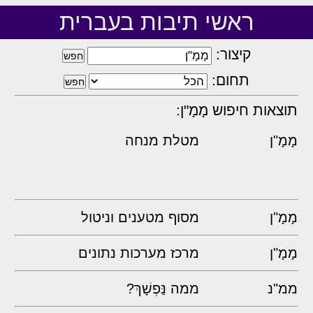
ראשי תיבות בעברית
קיצור:
תחום:
תוצאות חיפוש מָמָ"ן:
מָמָ"ן
מטלת מנחה
מָמָ"ן
מסוף מטענים וניטול
מָמָ"ן
מרכז מערכות נתונים
ממ"נ
ממה נַּפְשָׁךְ?