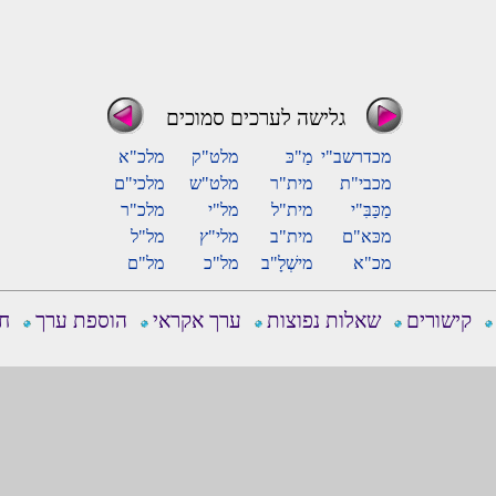
גלישה לערכים סמוכים
מכדרשב"י
מַ"כּ
מלט"ק
מלכ"א
מכבי"ת
מית"ר
מלט"ש
מלכי"ם
מַכַּבִּ"י
מית"ל
מל"י
מלכ"ר
מכּא"ם
מית"ב
מלי"ץ
מל"ל
מכ"א
מישְׁלָ"ב
מל"כ
מל"ם
קישורים
שאלות נפוצות
ערך אקראי
הוספת ערך
חפ