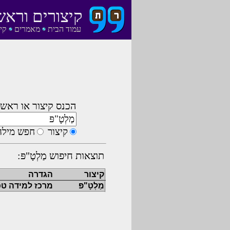
קיצורים וראש
עמוד הבית
מאמרים
קי
הכנס קיצור או ראשי
קיצור
חפש מילה
תוצאות חיפוש מַלְטָ"פּ:
קיצור
הגדרה
מַלְטָ"פּ
מרכז למידה טכנ