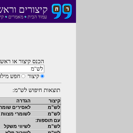
קיצורים וראש
עמוד הבית
מאמרים
קי
הכנס קיצור או ראשי
קיצור
חפש מילה
תוצאות חיפוש לש"מ:
קיצור
הגדרה
לש"מ
לאסירים שומרי
לש"מ
לשומרי מצוות
עם תוספות:
לש"מ
לשיווי משקל
לש"מ
לשיכוך מלא