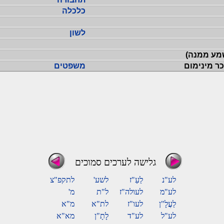
כלכלה
לשון
שמע ממנה)
כר מינימום
משפטים
גלישה לערכים סמוכים
לע"נ
לַעַ"ז
לשע'
לתקפ"צ
לע"מ
לעולה"ז
ל"ת
מ'
לַעֲלָ"ן
לעו"ז
לת"א
מ"א
לע"ל
לע"ד
לָתָ"ן
מא"א