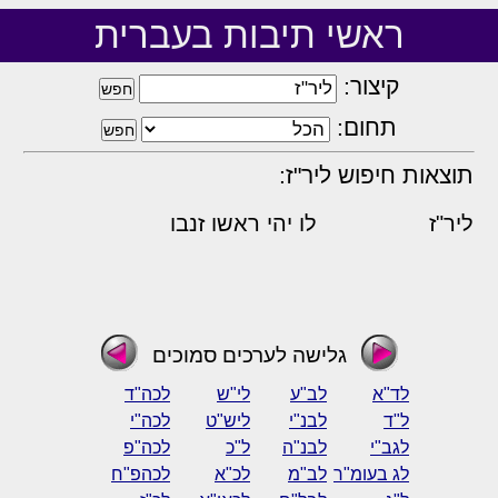
ראשי תיבות בעברית
קיצור:
תחום:
תוצאות חיפוש ליר"ז:
ליר"ז
לו יהי ראשו זנבו
גלישה לערכים סמוכים
לד"א
לב"ע
לי"ש
לכה"ד
ל"ד
לבנ"י
ליש"ט
לכה"י
לגב"י
לבנ"ה
ל"כ
לכה"פ
לג בעומ"ר
לב"מ
לכ"א
לכהפ"ח