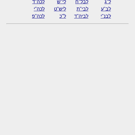
ל"ג
לבל"ח
לי"ש
לכה"ד
לב"ע
לבי"ת
ליש"ט
לכה"י
לבנ"י
לביה"ד
ל"כ
לכה"פ