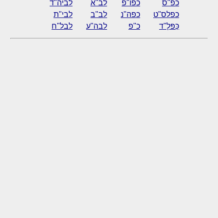
כפ"ס
כפו"פ
לב"א
לביה"ד
כפלס"ט
כפה"נ
לב"ב
לבי"ת
כַּפּלָ"ד
כ"פ
לבה"ע
לבל"ח