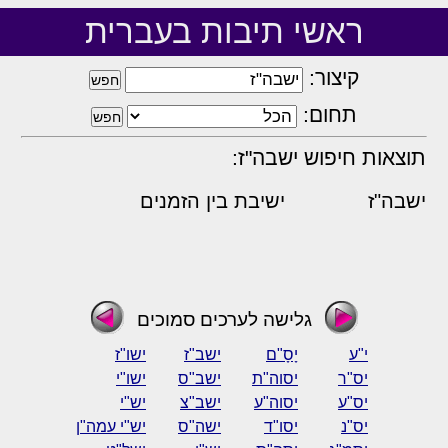
ראשי תיבות בעברית
קיצור:
תחום:
תוצאות חיפוש ישבה"ז:
ישבה"ז
ישיבת בין הזמנים
גלישה לערכים סמוכים
י"ע
יָסָ"ם
ישב"ז
ישו"ז
יס"ר
יסוה"ת
ישב"ס
ישו"י
יס"ע
יסוה"ע
ישב"צ
יש"י
יס"נ
יסו"ד
ישה"ס
יש"י עמה"ן