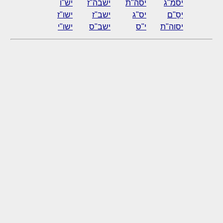
יסמ"ג
יסה"ת
ישבה"ז
יש"ו
יָסָ"ם
יס"ג
ישב"ז
ישו"ז
יסוה"ת
י"ס
ישב"ס
ישו"י