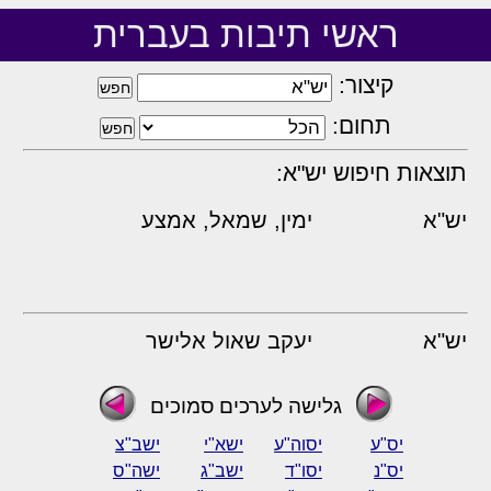
ראשי תיבות בעברית
קיצור:
תחום:
תוצאות חיפוש יש"א:
יש"א
ימין, שמאל, אמצע
יש"א
יעקב שאול אלישר
גלישה לערכים סמוכים
יס"ע
יסוה"ע
ישא"י
ישב"צ
יס"נ
יסו"ד
ישב"ג
ישה"ס