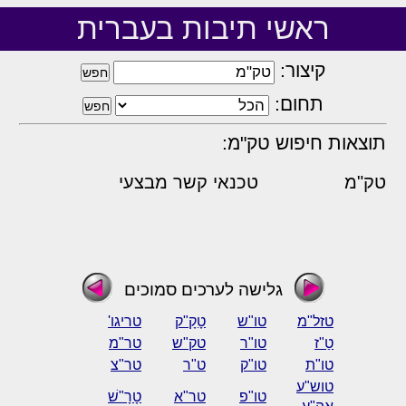
ראשי תיבות בעברית
קיצור:
תחום:
תוצאות חיפוש טק"מ:
טק"מ
טכנאי קשר מבצעי
גלישה לערכים סמוכים
טזל"מ
טו"ש
טָקָ"ק
טריגו'
טַ"ז
טו"ר
טק"ש
טר"מ
טו"ת
טו"ק
ט"ר
טר"צ
טוש"ע
טו"פ
טר"א
טָרָ"שׁ