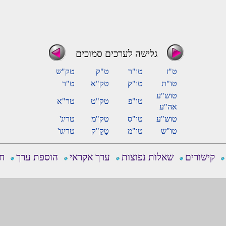
גלישה לערכים סמוכים
טַ"ז
טו"ר
ט"ק
טק"ש
טו"ת
טו"ק
טק"א
ט"ר
טוש"ע
טו"פ
טק"ט
טר"א
אה"ע
טוש"ע
טו"ס
טק"מ
טריג'
טו"ש
טו"מ
טָקָ"ק
טריגו'
קישורים
שאלות נפוצות
ערך אקראי
הוספת ערך
חפ