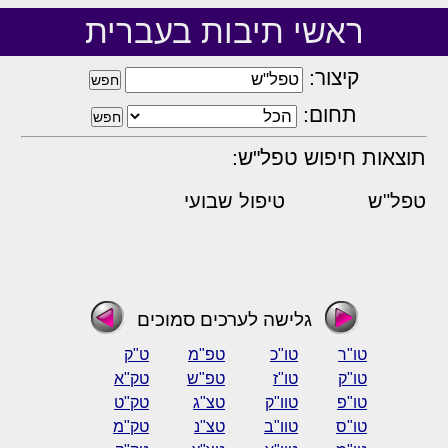
ראשי תיבות בעברית
קיצור:
תחום:
תוצאות חיפוש טפל"ש:
טפל"ש
טיפול שבועי
גלישה לערכים סמוכים
טו"ר
טו"כ
טפ"מ
ט"ק
טו"ק
טו"ז
טפ"ש
טק"א
טו"פ
טוו"ק
טצ"ג
טק"ט
טו"ס
טוו"ב
טצ"נ
טק"מ