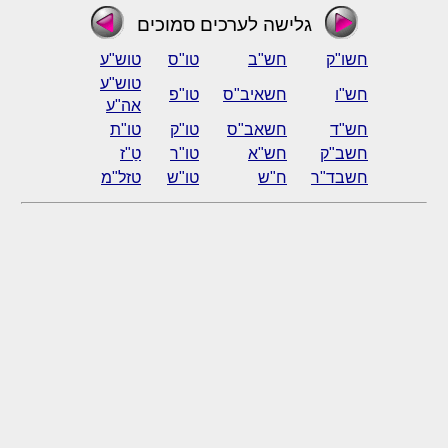
גלישה לערכים סמוכים
חשו"ק
חש"ב
טו"ס
טוש"ע
טוש"ע
חש"ו
חשאיב"ס
טו"פ
אה"ע
חש"ד
חשאב"ס
טו"ק
טו"ת
חשב"ק
חש"א
טו"ר
טַ"ז
חשבד"ר
ח"ש
טו"ש
טזל"מ