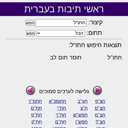
ראשי תיבות בעברית
קיצור:
תחום:
תוצאות חיפוש חתו"ל:
חתו"ל
חוסר תום לב
גלישה לערכים סמוכים
חצ"פ
חָצָ"ב
חתומכ"א
חתמ"ר
חצ"ס
ח"צ
חת"י
חת"ס
חצ"מ
חפש"ש
חת"ך
חת"פ
חצ"ל
חפש"ן
חָתָ"ם
חָתָ"ק