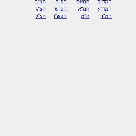
חמד"ר
חמאס
חפ"ר
חָצָ"ב
חמד"ע
חמ"א
חַפָּ"שׁ
חצ"ג
חמ"ד
ח"מ
חפש"ן
חצ"ל