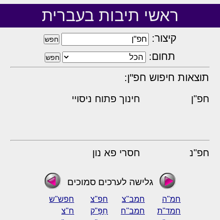
ראשי תיבות בעברית
קיצור:
תחום:
תוצאות חיפוש חפ"ן:
חפ"ן
חינוך פתוח ניסויי
חפ"נ
חסרי פא נון
גלישה לערכים סמוכים
חמ"ה
חמב"צ
חפ"צ
חפש"ש
חמד"ת
חמב"ח
חַפָּ"ק
ח"צ