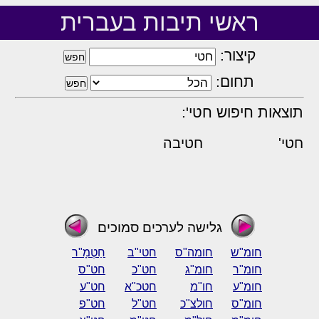
ראשי תיבות בעברית
קיצור:
תחום:
תוצאות חיפוש חטי':
חטי'
חטיבה
גלישה לערכים סמוכים
חומ"ש
חומה"ס
חטי"ב
חַטְמָ"ר
חומ"ר
חומ"ג
חט"כ
חט"ס
חומ"ע
חו"מ
חטכ"א
חט"ע
חומ"ס
חולצ"כ
חט"ל
חט"פ