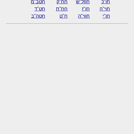
חו"כ
חוזל"ש
חח"ק
חטב"מ
חוי"ה
חו"ז
חח"ת
חט"ד
חו"י
חווי"ה
ח"ט
חטה"ב