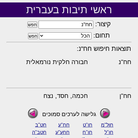
ראשי תיבות בעברית
קיצור:
תחום:
תוצאות חיפוש חח"נ:
חח"נ
חבורה חלקית נורמאלית
חח"ן
חכמה, חסד, נצח
גלישה לערכים סמוכים
חול"מ
חו"ט
חח"ע
חט"ב
חו"ל
חו"ח
חחע"ע
חטב"ה