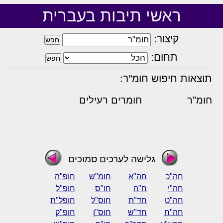
ראשי תיבות בעברית
קיצור:
תחום:
תוצאות חיפוש חומ"ר:
חומ"ר
חומרים רעילים
גלישה לערכים סמוכים
חה"כ
חה"א
חומ"ש
חופ"ה
חה"י
ח"ה
חו"ס
חופ"ל
חה"ט
חד"ת
חוס"ל
חופל"ת
חה"ח
חד"ש
חוס"ן
חופ"ק