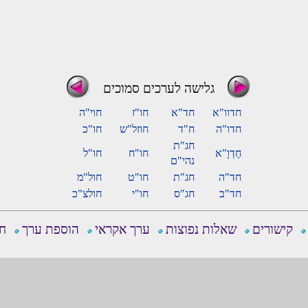
גלישה לערכים סמוכים
חדוו"א
חד"א
חו"ז
חוי"ה
חדו"ה
ח"ד
חוזל"ש
חו"כ
חג"ת
חֶדְוָ"א
חו"ח
חו"ל
נהי"ם
חד"ה
חג"ת
חו"ט
חול"מ
חד"ב
חג"ס
חו"י
חולצ"כ
קישורים
שאלות נפוצות
ערך אקראי
הוספת ערך
חפ