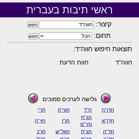
ראשי תיבות בעברית
קיצור:
תחום:
תוצאות חיפוש חווה"ד:
חווה"ד
חוות הדעת
גלישה לערכים סמוכים
חדו"ה
ח"ד
חווי"ה
חו"י
חג"ת
חֶדְוָ"א
חו"ז
חוי"ה
נהי"ם
חד"ה
חג"ת
חוזל"ש
חו"כ