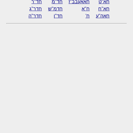
חא"ט
חאאעבב"ז
חד"מ
חד"ר
חא"ח
ח"א
חדמ"ש
חדר"ג
חאה"ע
ח'
חד"ן
חדר"ה