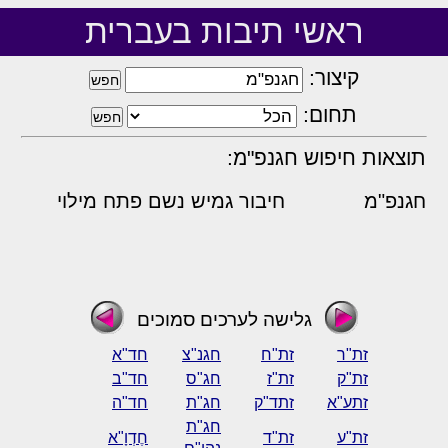
ראשי תיבות בעברית
קיצור:
תחום:
תוצאות חיפוש חגנפ"מ:
חגנפ"מ
חיבור גמיש נשם פתח מילוי
גלישה לערכים סמוכים
זת"ר
זת"ח
חגנ"צ
חד"א
זת"ק
זת"ז
חג"ס
חד"ב
זתע"א
זתד"ק
חג"ת
חד"ה
חג"ת
זת"ע
זת"ד
חֶדְוָ"א