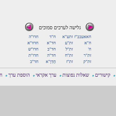
גלישה לערכים סמוכים
חאאעבב"ז
זתע"א
ח"ד
חדו"ה
ח"א
זת"ע
חד"א
חדוו"א
ח'
זת"ל
חד"ב
חדו"ש
זת"ר
זת"ח
חד"ה
חדו"ת
זת"ק
זת"ז
חֶדְוָ"א
חד"כ
קישורים
שאלות נפוצות
ערך אקראי
הוספת ערך
חפ