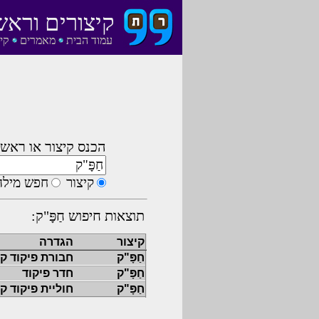
קיצורים וראש
עמוד הבית
מאמרים
קי
הכנס קיצור או ראשי
קיצור
חפש מילה
תוצאות חיפוש חַפָּ"ק:
קיצור
הגדרה
חַפָּ"ק
חבורת פיקוד ק
חַפָּ"ק
חדר פיקוד
חַפָּ"ק
חוליית פיקוד ק