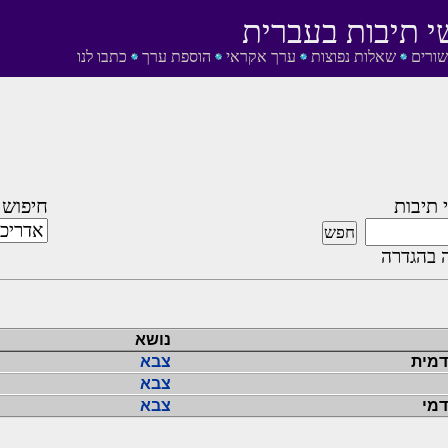
י תיבות בעברית
שורים
שאלות נפוצות
ערך אקראי
הוספת ערך
כתבו לנו
 תיבות
חיפוש 
 בהגדרה
נושא
דמית
צבא
צבא
דמי
צבא