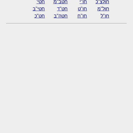
חולצ"כ
חו"י
חטב"מ
חטי'
חול"מ
חו"ט
חט"ד
חטי"ב
חו"ל
חו"ח
חטה"ב
חט"כ