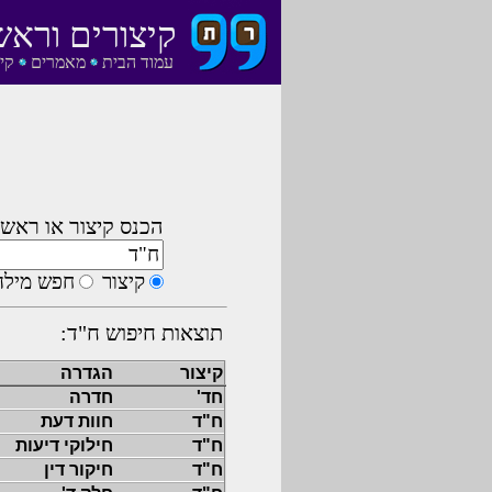
קיצורים וראש
עמוד הבית
מאמרים
קי
הכנס קיצור או ראשי
קיצור
חפש מילה
תוצאות חיפוש ח"ד:
קיצור
הגדרה
חד'
חדרה
ח"ד
חוות דעת
ח"ד
חילוקי דיעות
ח"ד
חיקור דין