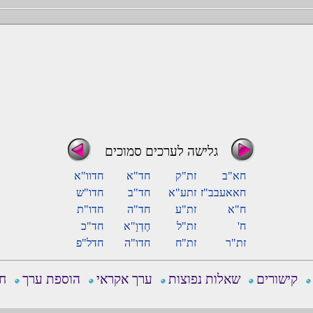
גלישה לערכים סמוכים
חא"ב
זת"ק
חד"א
חדוו"א
חאאעבב"ז
זתע"א
חד"ב
חדו"ש
ח"א
זת"ע
חד"ה
חדו"ת
ח'
זת"ל
חֶדְוָ"א
חד"כ
זת"ר
זת"ח
חדו"ה
חדל"פ
קישורים
שאלות נפוצות
ערך אקראי
הוספת ערך
חפ