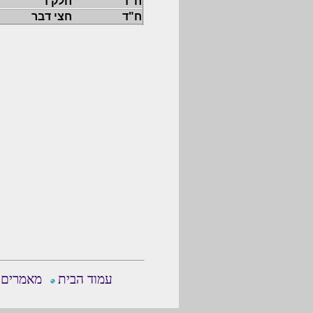
ח"ד
חלק ד'
ח"ד
חצי דבר
עמוד הבית
מאמרים