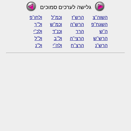
גלישה לערכים סמוכים
השוה"צ
הרש"ז
וכמ"ל
ולחו"פ
השגח"פ
הרש"ה
וכמ"ש
ול"ך
ה"ש
הרר
וכנ"ד
ולכ"י
הרש"ש
הרצי"ה
ול"ב
ול"ל
הרש"נ
הרצ"ח
ולה"י
ול"נ