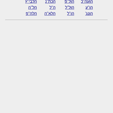
הועה"כ
הול"פ
הכת"נ
הלבי"ץ
הו"ע
הול"ל
ה"ל
הל"ה
הונג'
הו"ל
הלא"ה
הלה"פ