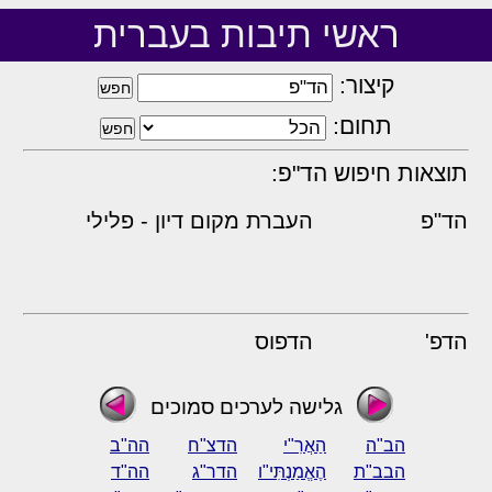
ראשי תיבות בעברית
קיצור:
תחום:
תוצאות חיפוש הד"פ:
הד"פ
העברת מקום דיון - פלילי
הדפ'
הדפוס
גלישה לערכים סמוכים
הב"ה
הַאֲרִ"י
הדצ"ח
הה"ב
הבב"ת
הֶאֱמַנְתִּי"ו
הדר"ג
הה"ד