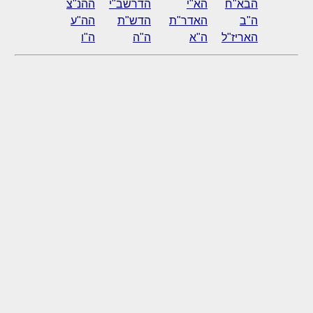
הבא"ח
הא"י
הדרשב"י
ההנ"צ
ה"ב
האדר"ת
הדש"ת
הה"ע
האריז"ל
ה"א
ה"ה
ה"ו