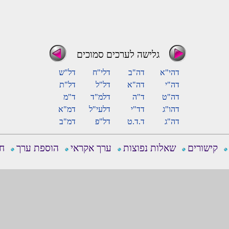
גלישה לערכים סמוכים
דהי"א
דה"ב
דלי"ח
דל"ש
דה"י
דה"א
דל"ל
דל"ת
דה"ט
ד"ה
דלמ"ד
ד"מ
דהו"ג
דד"י
דלעי"ל
דמ"א
דה"ג
ד.ד.ט
דל"פ
דמ"ב
קישורים
שאלות נפוצות
ערך אקראי
הוספת ערך
חפ