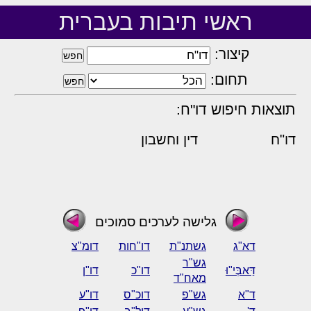
ראשי תיבות בעברית
קיצור:
תחום:
תוצאות חיפוש דו"ח:
דו"ח
דין וחשבון
גלישה לערכים סמוכים
דא"ג
גשתנ"ת
דו"חות
דומ"צ
גש"ר
דַּאבְּי"וּ
דו"כ
דו"ן
מאח"ד
ד"א
גש"פ
דוכ"ס
דו"ע