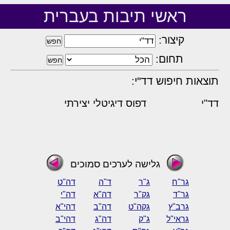
ראשי תיבות בעברית
קיצור:
תחום:
תוצאות חיפוש דד"י:
דד"י
דפוס דיגיטלי יצירתי
גלישה לערכים סמוכים
גר"ח
ג"ר
ד"ה
דה"ט
גר"ד
גק"ר
דה"א
דה"י
גרב"ץ
גקה"ט
דה"ב
דהי"א
גראי"ל
ג"ק
דה"ג
דהי"ב