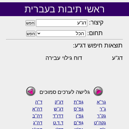
ראשי תיבות בעברית
קיצור:
תחום:
תוצאות חיפוש דג"ע:
דג"ע
דוח גילוי עבירה
גלישה לערכים סמוכים
גר"א
גֶפֶ"ת
דג"ק
ד"ה
ג"ר
גפ"ס
דג"ש
דה"א
גק"ר
גפ"ן
דדו"ד
דה"ב
גקה"ט
גַּפָּ"ם
ד.ד.ט
דה"ג