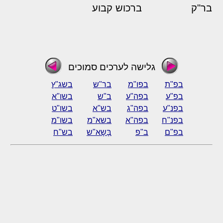
בר"ק
ברכוש קבוע
גלישה לערכים סמוכים
בפ"ת
בפו"מ
בר"ש
בשג"ץ
בפ"ע
בפה"ע
ב"ש
בשו"א
בפנ"ע
בפה"ג
בש"א
בשו"ט
בפנ"ח
בפה"א
בשא"מ
בשו"מ
בפ"ם
ב"פ
בָּשָא"ש
בש"ח