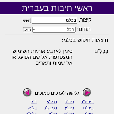
ראשי תיבות בעברית
קיצור:
תחום:
תוצאות חיפוש בכלמ:
בַּכְלָ"ם
סימן לארבע אותיות השימוש
המצטרפות אל שם הפועל או
אל שמות ותארים
גלישה לערכים סמוכים
ביהח"ר
ביד"ר
בכל"ע
ב"ל
ביה"ח
ביד"ץ
בכלש"ב
בל"א