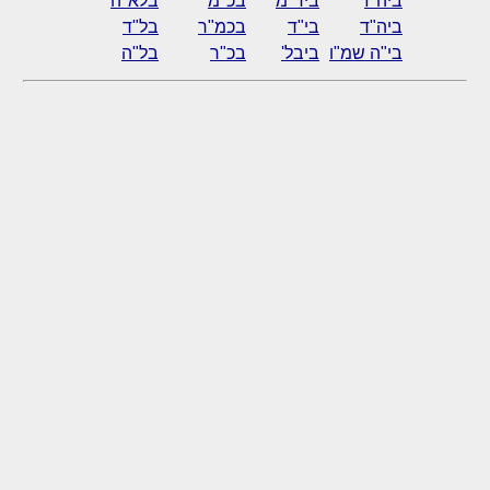
ביה"ז
ביד"מ
בכ"מ
בלא"ה
ביה"ד
בי"ד
בכמ"ר
בל"ד
בי"ה שמ"ו
ביבל'
בכ"ר
בל"ה