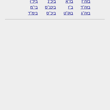
בזה"ז
בז"א
ביכ"נ
בִּיל"וּ
בזה"ד
ב"ז
ביכנ"ס
בי"מ
בזה"ג
בוק"ט
ביכ"ס
בימ"ד