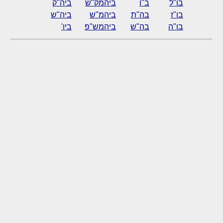
בו"ל
ב"ו
ביהמק"ש
ביה"ק
בו"ז
בה"ת
ביהמ"ש
ביה"ש
בו"ה
בה"ש
ביהמש"פ
ביו'