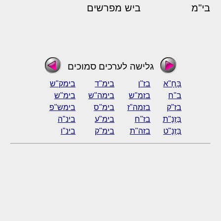
בי"מ
ביש מפרשים
גלישה לערכים סמוכים
בָּחָ"א
בז"ן
בימ"ד
בימק"ש
ב"ח
בזמ"ש
בימה"ש
בימ"ש
בז"ק
בזמה"ז
בימ"ס
בימש"פ
בַּזְנָ"ת
בז"ח
בימ"ע
בינ"ה
בַּזְנָ"ט
בזה"ת
בימ"ק
בינ"ו